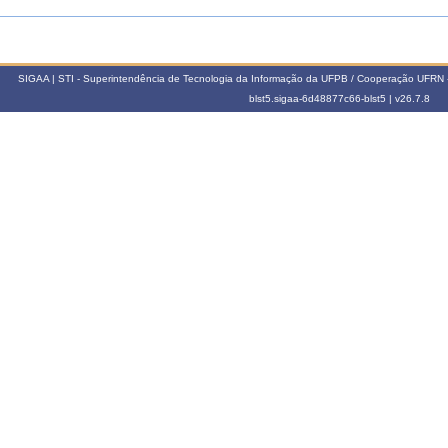
SIGAA | STI - Superintendência de Tecnologia da Informação da UFPB / Cooperação UFRN 
blst5.sigaa-6d48877c66-blst5 |
v26.7.8