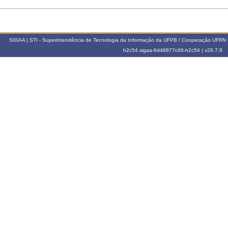
SIGAA | STI - Superintendência de Tecnologia da Informação da UFPB / Cooperação UFRN 
h2c54.sigaa-6d48877c66-h2c54 |
v26.7.8