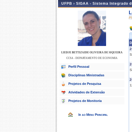
UFPB ›
SIGAA - Sistema Integrado 
L
P
D
2
LIEDJE BETTIZAIDE OLIVEIRA DE SIQUEIRA
S
CCSA - DEPARTAMENTO DE ECONOMIA
2
Perfil Pessoal
S
Disciplinas Ministradas
2
Projetos de Pesquisa
1
Atividades de Extensão
Projetos de Monitoria
Ir ao Menu Principal