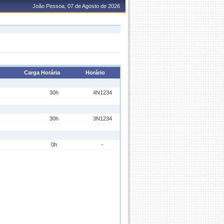
João Pessoa, 07 de Agosto de 2026
Carga Horária
Horário
30h
4N1234
30h
3N1234
0h
-