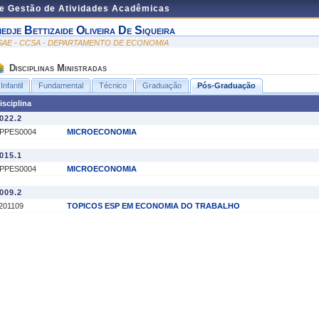
de Gestão de Atividades Acadêmicas
iedje Bettizaide Oliveira De Siqueira
SAE - CCSA - DEPARTAMENTO DE ECONOMIA
Disciplinas Ministradas
Infantil
Fundamental
Técnico
Graduação
Pós-Graduação
isciplina
022.2
PPES0004
MICROECONOMIA
015.1
PPES0004
MICROECONOMIA
009.2
201109
TOPICOS ESP EM ECONOMIA DO TRABALHO