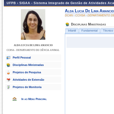
UFPB ›
SIGAA - Sistema Integrado de Gestão de Atividades Ac
Alda Lucia De Lima Amancio
DCAN - CCHSA - DEPARTAMENTO DE
Disciplinas Ministradas
Infantil
Fundamental
Técnico
ALDA LUCIA DE LIMA AMANCIO
CCHSA - DEPARTAMENTO DE CIÊNCIA ANIMAL
Perfil Pessoal
Disciplinas Ministradas
Projetos de Pesquisa
Atividades de Extensão
Projetos de Monitoria
Ir ao Menu Principal