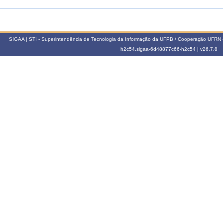
SIGAA | STI - Superintendência de Tecnologia da Informação da UFPB / Cooperação UFRN 
h2c54.sigaa-6d48877c66-h2c54 |
v26.7.8