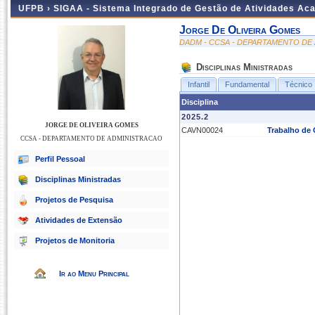
UFPB ›
SIGAA - Sistema Integrado de Gestão de Atividades Ac
Jorge De Oliveira Gomes
DADM - CCSA - DEPARTAMENTO DE
Disciplinas Ministradas
Infantil
Fundamental
Técnico
Disciplina
2025.2
JORGE DE OLIVEIRA GOMES
CAVN00024
Trabalho de 
CCSA - DEPARTAMENTO DE ADMINISTRACAO
Perfil Pessoal
Disciplinas Ministradas
Projetos de Pesquisa
Atividades de Extensão
Projetos de Monitoria
Ir ao Menu Principal