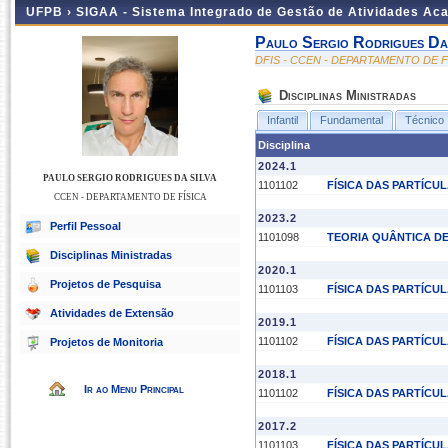
UFPB ›
SIGAA - Sistema Integrado de Gestão de Atividades Ac
Paulo Sergio Rodrigues Da
DFIS - CCEN - DEPARTAMENTO DE F
Disciplinas Ministradas
Infantil
Fundamental
Técnico
Disciplina
2024.1
PAULO SERGIO RODRIGUES DA SILVA
1101102
FÍSICA DAS PARTÍCU
CCEN - DEPARTAMENTO DE FÍSICA
2023.2
Perfil Pessoal
1101098
TEORIA QUÂNTICA DE
Disciplinas Ministradas
2020.1
Projetos de Pesquisa
1101103
FÍSICA DAS PARTÍCUL
Atividades de Extensão
2019.1
1101102
FÍSICA DAS PARTÍCU
Projetos de Monitoria
2018.1
Ir ao Menu Principal
1101102
FÍSICA DAS PARTÍCU
2017.2
1101103
FÍSICA DAS PARTÍCUL