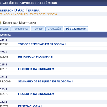
de Gestão de Atividades Acadêmicas
nderson D Arc Ferreira
FIL - CCHLA - DEPARTAMENTO DE FILOSOFIA
Disciplinas Ministradas
Infantil
Fundamental
Técnico
Graduação
Pós-Graduação
isciplina
026.1
402083
TÓPICOS ESPECIAIS EM FILOSOFIA II
025.2
402068
HISTÓRIA DA FILOSOFIA II
025.1
402079
FILOSOFIA DA LINGUAGEM
024.1
FILO0094
SEMINÁRIO DE PESQUISA EM FILOSOFIA II
023.2
402079
FILOSOFIA DA LINGUAGEM
022.1
402074
EPISTEMOLOGIA I