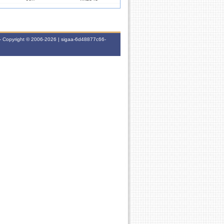
60h
2M2345
- Copyright © 2006-2026 | sigaa-6d48877c66-
60h
2M2345
60h
3M2345
60h
5M1234
30h
5T2345
15h
2M12
60h
3M2345
30h
3N1234
15h
5M2345
15h
3M1
15h
4M2345
15h
3T2
15h
2T12
15h
6T12
30h
3T34