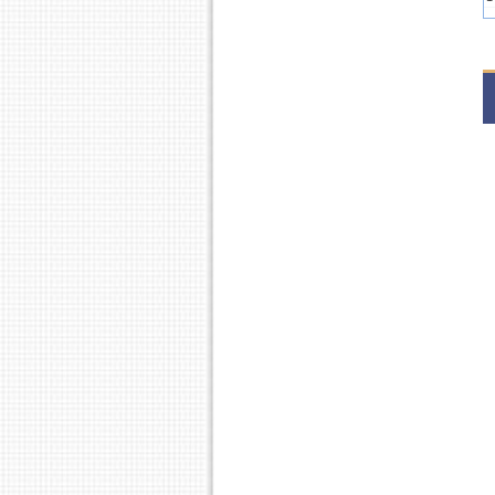
2
1
2
S
2
1
2
1
1
1
2
1
1
1
1
1
1
S
S
S