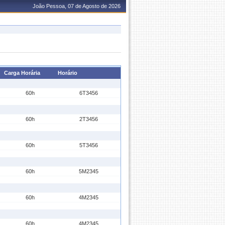
João Pessoa, 07 de Agosto de 2026
Carga Horária
Horário
60h
6T3456
60h
2T3456
60h
5T3456
60h
5M2345
60h
4M2345
60h
4M2345