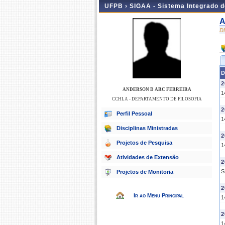
UFPB ›
SIGAA - Sistema Integrado 
A
D
D
2
ANDERSON D ARC FERREIRA
1
CCHLA - DEPARTAMENTO DE FILOSOFIA
2
Perfil Pessoal
1
Disciplinas Ministradas
2
Projetos de Pesquisa
1
Atividades de Extensão
2
S
Projetos de Monitoria
2
Ir ao Menu Principal
1
2
1