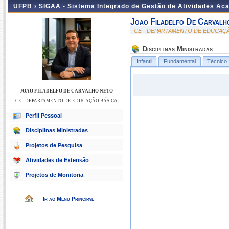
UFPB ›
SIGAA - Sistema Integrado de Gestão de Atividades Ac
Joao Filadelfo De Carvalh
- CE - DEPARTAMENTO DE EDUCAÇ
Disciplinas Ministradas
Infantil
Fundamental
Técnico
JOAO FILADELFO DE CARVALHO NETO
CE - DEPARTAMENTO DE EDUCAÇÃO BÁSICA
Perfil Pessoal
Disciplinas Ministradas
Projetos de Pesquisa
Atividades de Extensão
Projetos de Monitoria
Ir ao Menu Principal