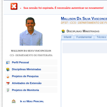
UFPB ›
SIGAA - Sistema Integrado de Gestão de Atividades Ac
Sua sessão foi expirada. É necessário autenticar-se novamente!
Mallison Da Silva Vasconc
DFST - CCS - DEPARTAMENTO DE F
Disciplinas Ministradas
Infantil
Fundamental
Técnico
MALLISON DA SILVA VASCONCELOS
CCS - DEPARTAMENTO DE FISIOTERAPIA
Perfil Pessoal
Disciplinas Ministradas
Projetos de Pesquisa
Atividades de Extensão
Projetos de Monitoria
Ir ao Menu Principal