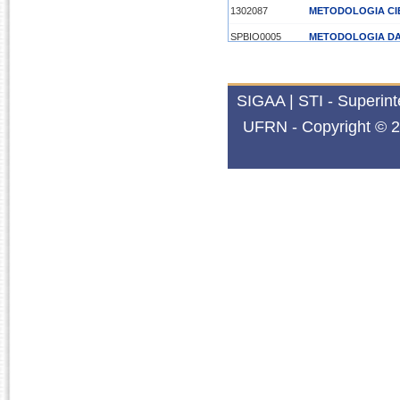
1302087
METODOLOGIA CIE
SPBIO0005
METODOLOGIA DA 
2015.1
1302087
METODOLOGIA CIE
SIGAA | STI - Superin
SPBIO0005
METODOLOGIA DA 
UFRN - Copyright © 2
SPMPG0050
TÓPICOS EM FISI
2014.2
SPMPG0050
TÓPICOS EM FISI
2012.2
SPPGB0001
AVANÇOS EM BIO
2012.1
SPPGB0004
BIOINFORMÁTICA
2011.2
1108036
BIOESTATÍSTICA
SPPGB0001
AVANÇOS EM BIO