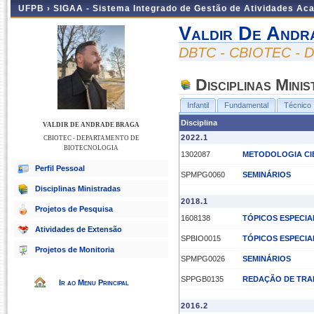
UFPB ›
SIGAA - Sistema Integrado de Gestão de Atividades Ac
Valdir De Andr
DBTC - CBIOTEC -
Disciplinas Mini
Infantil
Fundamental
Técnico
Disciplina
VALDIR DE ANDRADE BRAGA
2022.1
CBIOTEC - DEPARTAMENTO DE
BIOTECNOLOGIA
1302087
METODOLOGIA CIE
Perfil Pessoal
SPMPG0060
SEMINÁRIOS
Disciplinas Ministradas
2018.1
Projetos de Pesquisa
1608138
TÓPICOS ESPECIA
Atividades de Extensão
SPBIO0015
TÓPICOS ESPECIA
Projetos de Monitoria
SPMPG0026
SEMINÁRIOS
SPPGB0135
REDAÇÃO DE TRAB
Ir ao Menu Principal
2016.2