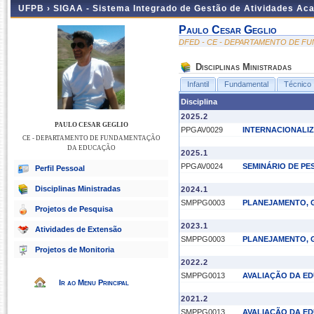
UFPB ›
SIGAA - Sistema Integrado de Gestão de Atividades Ac
Paulo Cesar Geglio
DFED - CE - DEPARTAMENTO DE 
Disciplinas Ministradas
Infantil
Fundamental
Técnico
Disciplina
2025.2
PAULO CESAR GEGLIO
PPGAV0029
INTERNACIONALI
CE - DEPARTAMENTO DE FUNDAMENTAÇÃO
DA EDUCAÇÃO
2025.1
PPGAV0024
SEMINÁRIO DE PES
Perfil Pessoal
Disciplinas Ministradas
2024.1
SMPPG0003
PLANEJAMENTO, G
Projetos de Pesquisa
2023.1
Atividades de Extensão
SMPPG0003
PLANEJAMENTO, G
Projetos de Monitoria
2022.2
SMPPG0013
AVALIAÇÃO DA E
Ir ao Menu Principal
2021.2
SMPPG0013
AVALIAÇÃO DA E