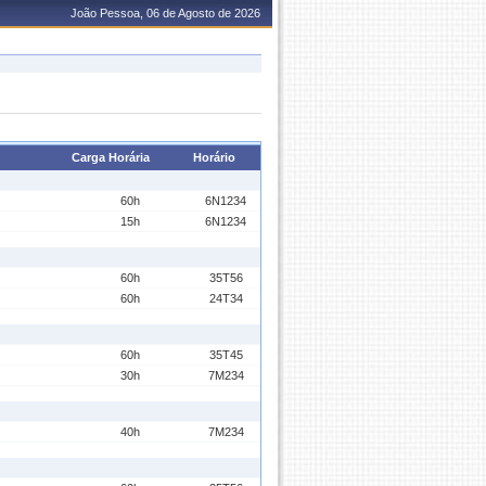
João Pessoa, 06 de Agosto de 2026
Carga Horária
Horário
60h
6N1234
15h
6N1234
60h
35T56
60h
24T34
60h
35T45
30h
7M234
40h
7M234