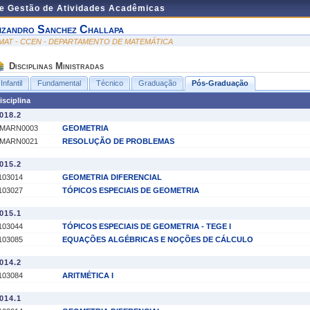
de Gestão de Atividades Acadêmicas
izandro Sanchez Challapa
MAT - CCEN - DEPARTAMENTO DE MATEMÁTICA
Disciplinas Ministradas
Infantil
Fundamental
Técnico
Graduação
Pós-Graduação
isciplina
018.2
MARN0003
GEOMETRIA
MARN0021
RESOLUÇÃO DE PROBLEMAS
015.2
103014
GEOMETRIA DIFERENCIAL
103027
TÓPICOS ESPECIAIS DE GEOMETRIA
015.1
103044
TÓPICOS ESPECIAIS DE GEOMETRIA - TEGE I
103085
EQUAÇÕES ALGÉBRICAS E NOÇÕES DE CÁLCULO
014.2
103084
ARITMÉTICA I
014.1