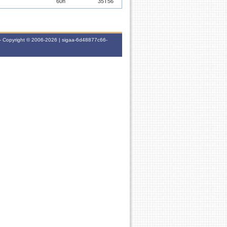
60h
35T56
60h
35N12
40h
7M234
- Copyright © 2006-2026 | sigaa-6d48877c66-
60h
35T56
60h
35M34
60h
-
60h
-
60h
-
0h
-
0h
-
0h
-
0h
-