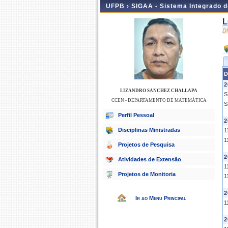
UFPB ›
SIGAA - Sistema Integrado 
L
D
D
2
LIZANDRO SANCHEZ CHALLAPA
S
CCEN - DEPARTAMENTO DE MATEMÁTICA
S
Perfil Pessoal
2
Disciplinas Ministradas
1
1
Projetos de Pesquisa
2
Atividades de Extensão
1
Projetos de Monitoria
1
2
Ir ao Menu Principal
1
2