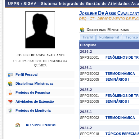
UFPB ›
SIGAA - Sistema Integrado de Gestão de Atividades Ac
Josilene De Assis Cavalcan
DEQ - CT - DEPARTAMENTO DE EN
Disciplinas Ministradas
Infantil
Fundamental
Técnico
Disciplina
2026.2
JOSILENE DE ASSIS CAVALCANTE
SPPGE0001
FENÔMENOS DE T
CT - DEPARTAMENTO DE ENGENHARIA
QUÍMICA
2026.1
SPPGE0002
TERMODINÂMICA
Perfil Pessoal
SPPGE0005
SEMINÁRIOS I
Disciplinas Ministradas
2025.2
Projetos de Pesquisa
SPPGE0001
FENÔMENOS DE T
Atividades de Extensão
SPPGE0005
SEMINÁRIOS I
Projetos de Monitoria
2025.1
SPPGE0002
TERMODINÂMICA
Ir ao Menu Principal
2024.2
SPPGE0018
TÓPICOS ESPECIAIS