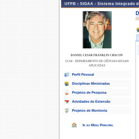
UFPB ›
SIGAA - Sistema Integrado 
D
D
DANIEL CESAR FRANKLIN CHACON
CCAE - DEPARTAMENTO DE CIÊNCIAS SOCIAIS
APLICADAS
Perfil Pessoal
Disciplinas Ministradas
Projetos de Pesquisa
Atividades de Extensão
Projetos de Monitoria
Ir ao Menu Principal