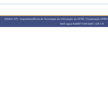
SIGAA | STI - Superintendência de Tecnologia da Informação da UFPB / Cooperação UFRN 
blst5.sigaa-6d48877c66-blst5 |
v26.7.8