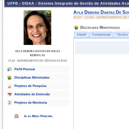
UFPB ›
SIGAA - Sistema Integrado de Gestão de Atividades Ac
Ayla Debora Dantas De So
DCET - CCAE - DEPARTAMENTO DE 
Disciplinas Ministradas
Infantil
Fundamental
Técnico
AYLA DEBORA DANTAS DE SOUZA
REBOUCAS
CCAE - DEPARTAMENTO DE CIÊNCIAS EXATAS
Perfil Pessoal
Disciplinas Ministradas
Projetos de Pesquisa
Atividades de Extensão
Projetos de Monitoria
Ir ao Menu Principal