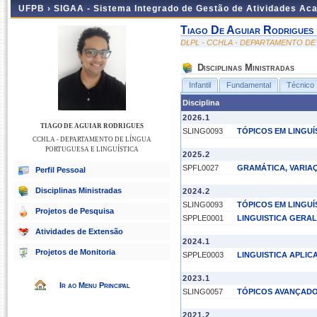
UFPB ›
SIGAA - Sistema Integrado de Gestão de Atividades Ac
Tiago De Aguiar Rodrigues
DLPL - CCHLA - DEPARTAMENTO DE
Disciplinas Ministradas
Infantil
Fundamental
Técnico
Disciplina
2026.1
TIAGO DE AGUIAR RODRIGUES
SLING0093
TÓPICOS EM LINGUÍ
CCHLA - DEPARTAMENTO DE LÍNGUA
PORTUGUESA E LINGUÍSTICA
2025.2
SPFL0027
GRAMÁTICA, VARIA
Perfil Pessoal
Disciplinas Ministradas
2024.2
SLING0093
TÓPICOS EM LINGUÍ
Projetos de Pesquisa
SPPLE0001
LINGUISTICA GERAL
Atividades de Extensão
2024.1
Projetos de Monitoria
SPPLE0003
LINGUISTICA APLIC
2023.1
Ir ao Menu Principal
SLING0057
TÓPICOS AVANÇADO
2021.2