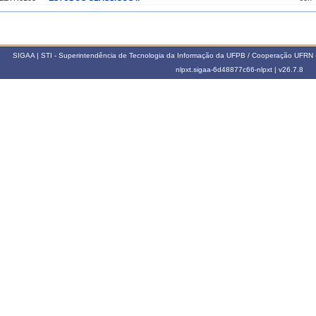
019.2
LETR0157
TÓPICOS ESPECIAIS EM ESTUDOS CLÁSSICOS I
30h
SIGAA | STI - Superintendência de Tecnologia da Informação da UFPB / Cooperação UFRN 
018.2
nlpxt.sigaa-6d48877c66-nlpxt |
v26.7.8
LETR0103
ESTUDOS CLÁSSICOS II
60h
016.1
LETR0104
ESTUDOS CLÁSSICOS III
60h