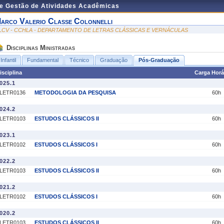
de Gestão de Atividades Acadêmicas
arco Valerio Classe Colonnelli
LCV - CCHLA - DEPARTAMENTO DE LETRAS CLÁSSICAS E VERNÁCULAS
Disciplinas Ministradas
Infantil
Fundamental
Técnico
Graduação
Pós-Graduação
isciplina
Carga Horá
025.1
LETR0136
METODOLOGIA DA PESQUISA
60h
024.2
LETR0103
ESTUDOS CLÁSSICOS II
60h
023.1
LETR0102
ESTUDOS CLÁSSICOS I
60h
022.2
LETR0103
ESTUDOS CLÁSSICOS II
60h
021.2
LETR0102
ESTUDOS CLÁSSICOS I
60h
020.2
LETR0103
ESTUDOS CLÁSSICOS II
60h