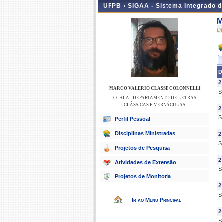
UFPB ›
SIGAA - Sistema Integrado 
M
D
D
2
MARCO VALERIO CLASSE COLONNELLI
S
CCHLA - DEPARTAMENTO DE LETRAS
CLÁSSICAS E VERNÁCULAS
2
S
Perfil Pessoal
Disciplinas Ministradas
2
S
Projetos de Pesquisa
2
Atividades de Extensão
S
Projetos de Monitoria
2
S
Ir ao Menu Principal
2
S