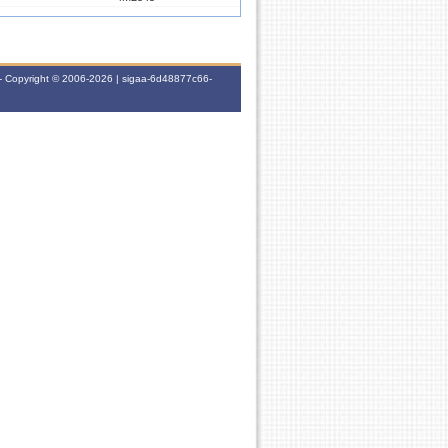
6T34
- Copyright © 2006-2026 | sigaa-6d48877c66-
6T3456
5M2345