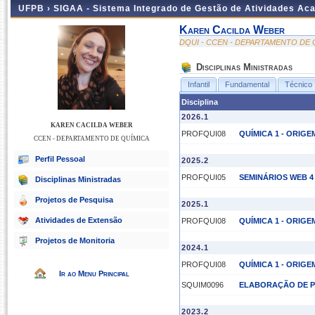
UFPB ›
SIGAA - Sistema Integrado de Gestão de Atividades Ac
Karen Cacilda Weber
DQUI - CCEN - DEPARTAMENTO DE 
Disciplinas Ministradas
Infantil
Fundamental
Técnico
Disciplina
2026.1
KAREN CACILDA WEBER
PROFQUI08
QUÍMICA 1 - ORIG
CCEN - DEPARTAMENTO DE QUÍMICA
Perfil Pessoal
2025.2
PROFQUI05
SEMINÁRIOS WEB 4
Disciplinas Ministradas
Projetos de Pesquisa
2025.1
Atividades de Extensão
PROFQUI08
QUÍMICA 1 - ORIG
Projetos de Monitoria
2024.1
PROFQUI08
QUÍMICA 1 - ORIG
Ir ao Menu Principal
SQUIM0096
ELABORAÇÃO DE PU
2023.2