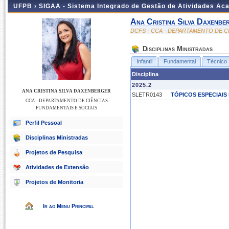
UFPB ›
SIGAA - Sistema Integrado de Gestão de Atividades Ac
Ana Cristina Silva Daxenbe
DCFS - CCA - DEPARTAMENTO DE C
Disciplinas Ministradas
Infantil
Fundamental
Técnico
Disciplina
2025.2
ANA CRISTINA SILVA DAXENBERGER
SLETR0143
TÓPICOS ESPECIAIS
CCA - DEPARTAMENTO DE CIÊNCIAS
FUNDAMENTAIS E SOCIAIS
Perfil Pessoal
Disciplinas Ministradas
Projetos de Pesquisa
Atividades de Extensão
Projetos de Monitoria
Ir ao Menu Principal