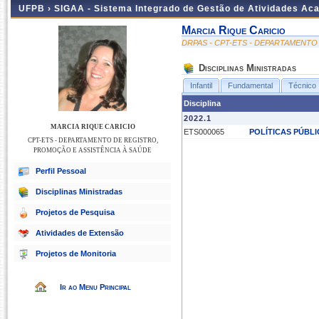
UFPB ›
SIGAA - Sistema Integrado de Gestão de Atividades Ac
Marcia Rique Caricio
DRPAS - CPT-ETS - DEPARTAMENTO
Disciplinas Ministradas
Infantil
Fundamental
Técnico
Disciplina
2022.1
MARCIA RIQUE CARICIO
ETS000065
POLÍTICAS PÚBLI
CPT-ETS - DEPARTAMENTO DE REGISTRO,
PROMOÇÃO E ASSISTÊNCIA À SAÚDE
Perfil Pessoal
Disciplinas Ministradas
Projetos de Pesquisa
Atividades de Extensão
Projetos de Monitoria
Ir ao Menu Principal