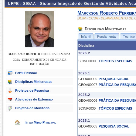
UFPB ›
SIGAA - Sistema Integrado de Gestão de Atividades Ac
Marckson Roberto Ferreir
DCIN - CCSA - DEPARTAMENTO DE 
Disciplinas Ministradas
Infantil
Fundamental
Técnico
Disciplina
2026.2
MARCKSON ROBERTO FERREIRA DE SOUSA
CCSA - DEPARTAMENTO DE CIÊNCIA DA
SCINF0030
TÓPICOS ESPECIAIS
INFORMAÇÃO
Perfil Pessoal
2026.1
GEOA00005
PESQUISA SOCIAL
Disciplinas Ministradas
GEOA00007
PRÁTICA DA PESQUISA
Projetos de Pesquisa
2025.2
Atividades de Extensão
GEOA00006
PRÁTICA DA PESQUISA
Projetos de Monitoria
SCINF0030
TÓPICOS ESPECIAIS
2025.1
Ir ao Menu Principal
GEOA00005
PESQUISA SOCIAL