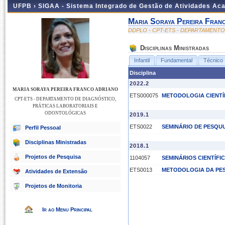
UFPB ›
SIGAA - Sistema Integrado de Gestão de Atividades Ac
Maria Soraya Pereira Fran
DDPLO - CPT-ETS - DEPARTAMENT
Disciplinas Ministradas
Infantil
Fundamental
Técnico
Disciplina
2022.2
MARIA SORAYA PEREIRA FRANCO ADRIANO
ETS000075
METODOLOGIA CIENTÍF
CPT-ETS - DEPARTAMENTO DE DIAGNÓSTICO,
PRÁTICAS LABORATORIAIS E
ODONTOLÓGICAS
2019.1
ETS0022
SEMINÁRIO DE PESQU
Perfil Pessoal
Disciplinas Ministradas
2018.1
Projetos de Pesquisa
1104057
SEMINÁRIOS CIENTÍFIC
ETS0013
METODOLOGIA DA PESQ
Atividades de Extensão
Projetos de Monitoria
Ir ao Menu Principal