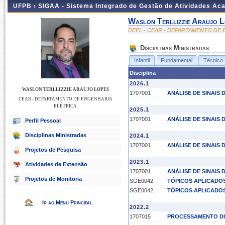
UFPB ›
SIGAA - Sistema Integrado de Gestão de Atividades Ac
Waslon Terllizzie Araujo L
DEEL - CEAR - DEPARTAMENTO DE
Disciplinas Ministradas
Infantil
Fundamental
Técnico
Disciplina
2026.1
WASLON TERLLIZZIE ARAUJO LOPES
1707001
ANÁLISE DE SINAIS 
CEAR - DEPARTAMENTO DE ENGENHARIA
ELÉTRICA
2025.1
1707001
ANÁLISE DE SINAIS 
Perfil Pessoal
Disciplinas Ministradas
2024.1
1707001
ANÁLISE DE SINAIS 
Projetos de Pesquisa
2023.1
Atividades de Extensão
1707001
ANÁLISE DE SINAIS 
Projetos de Monitoria
SGE0042
TÓPICOS APLICADO
SGE0042
TÓPICOS APLICADO
Ir ao Menu Principal
2022.2
1707015
PROCESSAMENTO DIG