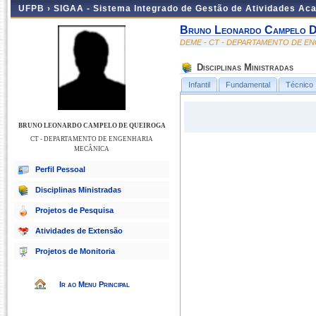
UFPB ›
SIGAA - Sistema Integrado de Gestão de Atividades Ac
Bruno Leonardo Campelo D
DEME - CT - DEPARTAMENTO DE E
Disciplinas Ministradas
Infantil
Fundamental
Técnico
BRUNO LEONARDO CAMPELO DE QUEIROGA
CT - DEPARTAMENTO DE ENGENHARIA
MECÂNICA
Perfil Pessoal
Disciplinas Ministradas
Projetos de Pesquisa
Atividades de Extensão
Projetos de Monitoria
Ir ao Menu Principal