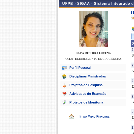
UFPB ›
SIGAA - Sistema Integrado 
D
D
D
2
DAISY BESERRA LUCENA
S
CCEN - DEPARTAMENTO DE GEOCIÊNCIAS
2
Perfil Pessoal
S
Disciplinas Ministradas
2
Projetos de Pesquisa
1
Atividades de Extensão
2
S
Projetos de Monitoria
2
Ir ao Menu Principal
1
2
S