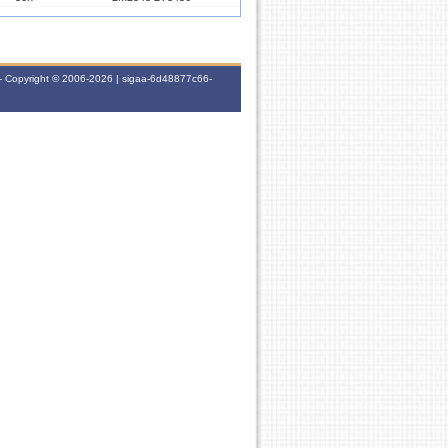
10h
3T23456
- Copyright © 2006-2026 | sigaa-6d48877c66-
40h
4M2345 4T3456
10h
7T234
30h
7T456
60h
6T3456 (06/03/2017 - 30/06/2017)