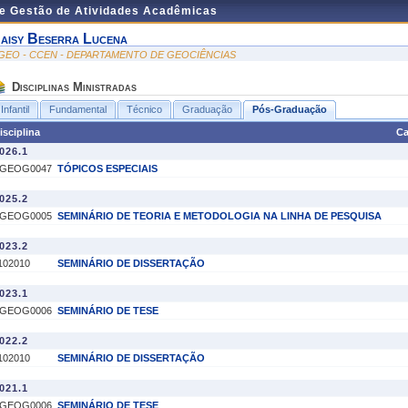
de Gestão de Atividades Acadêmicas
aisy Beserra Lucena
GEO - CCEN - DEPARTAMENTO DE GEOCIÊNCIAS
Disciplinas Ministradas
Infantil
Fundamental
Técnico
Graduação
Pós-Graduação
isciplina
Ca
026.1
GEOG0047
TÓPICOS ESPECIAIS
025.2
GEOG0005
SEMINÁRIO DE TEORIA E METODOLOGIA NA LINHA DE PESQUISA
023.2
102010
SEMINÁRIO DE DISSERTAÇÃO
023.1
GEOG0006
SEMINÁRIO DE TESE
022.2
102010
SEMINÁRIO DE DISSERTAÇÃO
021.1
GEOG0006
SEMINÁRIO DE TESE