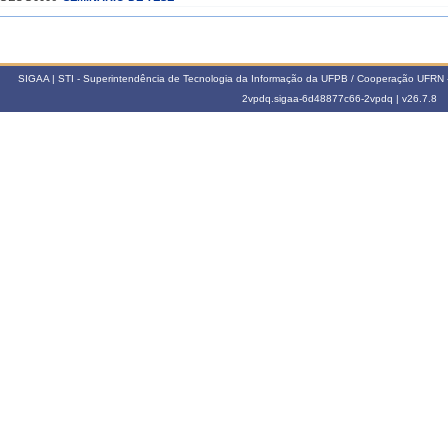
020.2
102010
SEMINÁRIO DE DISSERTAÇÃO
SIGAA | STI - Superintendência de Tecnologia da Informação da UFPB / Cooperação UFRN 
020.1
2vpdq.sigaa-6d48877c66-2vpdq |
v26.7.8
GEOG0006
SEMINÁRIO DE TESE
019.2
102010
SEMINÁRIO DE DISSERTAÇÃO
018.2
102010
SEMINÁRIO DE DISSERTAÇÃO
017.1
GEOG0060
CLIMATOLOGIA DINÂMICA DO NORDESTE BRASILEIRO