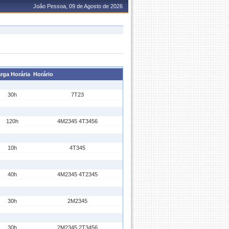
João Pessoa, 09 de Agosto de 2026
rga Horária
Horário
30h
7T23
120h
4M2345 4T3456
10h
4T345
40h
4M2345 4T2345
30h
2M2345
30h
2M2345 2T3456