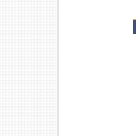
2
1
2
S
2
1
2
1
2
S