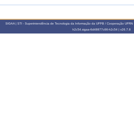
SIGAA | STI - Superintendência de Tecnologia da Informação da UFPB / Cooperação UFRN 
h2c54.sigaa-6d48877c66-h2c54 |
v26.7.8