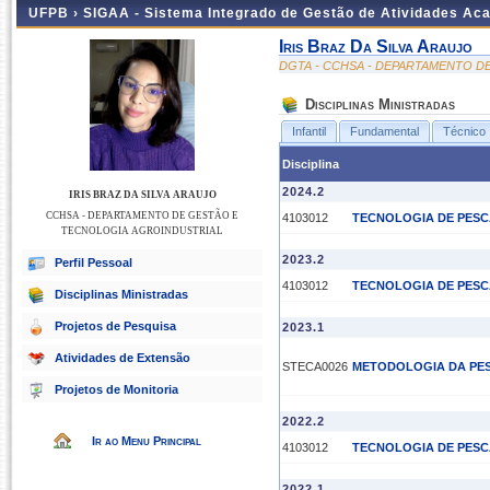
UFPB ›
SIGAA - Sistema Integrado de Gestão de Atividades Ac
Iris Braz Da Silva Araujo
DGTA - CCHSA - DEPARTAMENTO D
Disciplinas Ministradas
Infantil
Fundamental
Técnico
Disciplina
2024.2
IRIS BRAZ DA SILVA ARAUJO
CCHSA - DEPARTAMENTO DE GESTÃO E
4103012
TECNOLOGIA DE PESC
TECNOLOGIA AGROINDUSTRIAL
2023.2
Perfil Pessoal
4103012
TECNOLOGIA DE PESC
Disciplinas Ministradas
Projetos de Pesquisa
2023.1
Atividades de Extensão
STECA0026
METODOLOGIA DA PES
Projetos de Monitoria
2022.2
Ir ao Menu Principal
4103012
TECNOLOGIA DE PESC
2022.1