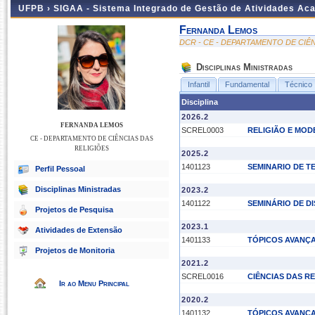
UFPB ›
SIGAA - Sistema Integrado de Gestão de Atividades Ac
Fernanda Lemos
DCR - CE - DEPARTAMENTO DE CIÊ
Disciplinas Ministradas
Infantil
Fundamental
Técnico
Disciplina
2026.2
FERNANDA LEMOS
SCREL0003
RELIGIÃO E MOD
CE - DEPARTAMENTO DE CIÊNCIAS DAS
RELIGIÕES
2025.2
1401123
SEMINARIO DE T
Perfil Pessoal
Disciplinas Ministradas
2023.2
1401122
SEMINÁRIO DE D
Projetos de Pesquisa
2023.1
Atividades de Extensão
1401133
TÓPICOS AVANÇA
Projetos de Monitoria
2021.2
SCREL0016
CIÊNCIAS DAS R
Ir ao Menu Principal
2020.2
1401132
TÓPICOS AVANCA