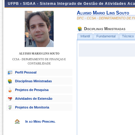
UFPB ›
SIGAA - Sistema Integrado de Gestão de Atividades Ac
Aluisio Mario Lins Souto
DFC - CCSA - DEPARTAMENTO DE F
Disciplinas Ministradas
Infantil
Fundamental
Técnico
ALUISIO MARIO LINS SOUTO
CCSA - DEPARTAMENTO DE FINANÇAS E
CONTABILIDADE
Perfil Pessoal
Disciplinas Ministradas
Projetos de Pesquisa
Atividades de Extensão
Projetos de Monitoria
Ir ao Menu Principal