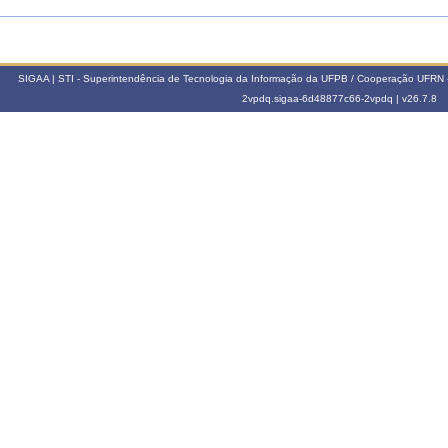
SIGAA | STI - Superintendência de Tecnologia da Informação da UFPB / Cooperação UFRN 
2vpdq.sigaa-6d48877c66-2vpdq |
v26.7.8