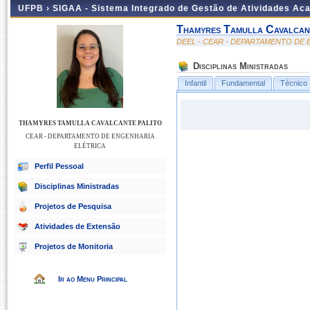
UFPB ›
SIGAA - Sistema Integrado de Gestão de Atividades Ac
Thamyres Tamulla Cavalcan
DEEL - CEAR - DEPARTAMENTO DE
Disciplinas Ministradas
Infantil
Fundamental
Técnico
THAMYRES TAMULLA CAVALCANTE PALITO
CEAR - DEPARTAMENTO DE ENGENHARIA
ELÉTRICA
Perfil Pessoal
Disciplinas Ministradas
Projetos de Pesquisa
Atividades de Extensão
Projetos de Monitoria
Ir ao Menu Principal