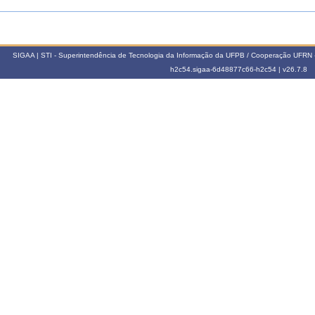
SIGAA | STI - Superintendência de Tecnologia da Informação da UFPB / Cooperação UFRN 
h2c54.sigaa-6d48877c66-h2c54 |
v26.7.8