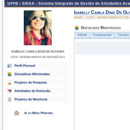
UFPB ›
SIGAA - Sistema Integrado de Gestão de Atividades Ac
Isabelly Camila Diniz De Oli
DMAT - CCEN - DEPARTAMENTO DE
Disciplinas Ministradas
Infantil
Fundamental
Técnico
ISABELLY CAMILA DINIZ DE OLIVEIRA
CCEN - DEPARTAMENTO DE MATEMÁTICA
Perfil Pessoal
Disciplinas Ministradas
Projetos de Pesquisa
Atividades de Extensão
Projetos de Monitoria
Ir ao Menu Principal