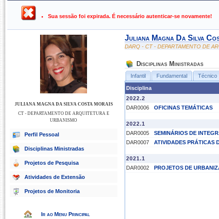
UFPB ›
SIGAA - Sistema Integrado de Gestão de Atividades Ac
Sua sessão foi expirada. É necessário autenticar-se novamente!
Juliana Magna Da Silva Co
DARQ - CT - DEPARTAMENTO DE A
Disciplinas Ministradas
Infantil
Fundamental
Técnico
Disciplina
2022.2
JULIANA MAGNA DA SILVA COSTA MORAIS
DAR0006
OFICINAS TEMÁTICAS
CT - DEPARTAMENTO DE ARQUITETURA E
URBANISMO
2022.1
DAR0005
SEMINÁRIOS DE INTEG
Perfil Pessoal
DAR0007
ATIVIDADES PRÁTICAS 
Disciplinas Ministradas
2021.1
Projetos de Pesquisa
DAR0002
PROJETOS DE URBANIZ
Atividades de Extensão
Projetos de Monitoria
Ir ao Menu Principal