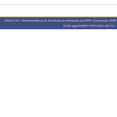
SIGAA | STI - Superintendência de Tecnologia da Informação da UFPB / Cooperação UFRN 
h2c54.sigaa-6d48877c66-h2c54 |
v26.7.8