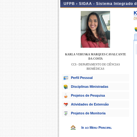
UFPB ›
SIGAA - Sistema Integrado 
K
D
KARLA VERUSKA MARQUES CAVALCANTE
DA COSTA
CCS - DEPARTAMENTO DE CIÊNCIAS
BIOMÉDICAS
Perfil Pessoal
Disciplinas Ministradas
Projetos de Pesquisa
Atividades de Extensão
Projetos de Monitoria
Ir ao Menu Principal