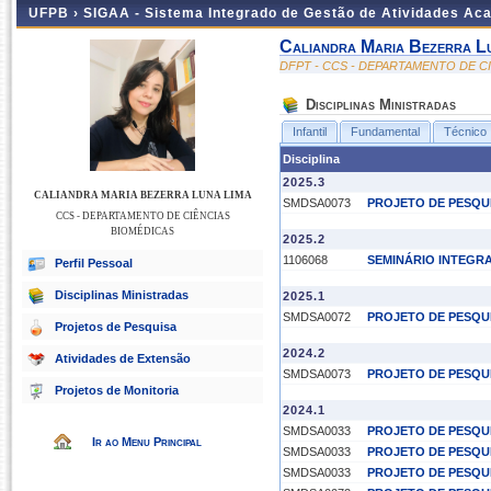
UFPB ›
SIGAA - Sistema Integrado de Gestão de Atividades Ac
Caliandra Maria Bezerra L
DFPT - CCS - DEPARTAMENTO DE C
Disciplinas Ministradas
Infantil
Fundamental
Técnico
Disciplina
2025.3
CALIANDRA MARIA BEZERRA LUNA LIMA
SMDSA0073
PROJETO DE PESQU
CCS - DEPARTAMENTO DE CIÊNCIAS
BIOMÉDICAS
2025.2
1106068
SEMINÁRIO INTEGRA
Perfil Pessoal
Disciplinas Ministradas
2025.1
SMDSA0072
PROJETO DE PESQU
Projetos de Pesquisa
2024.2
Atividades de Extensão
SMDSA0073
PROJETO DE PESQU
Projetos de Monitoria
2024.1
SMDSA0033
PROJETO DE PESQU
Ir ao Menu Principal
SMDSA0033
PROJETO DE PESQU
SMDSA0033
PROJETO DE PESQU