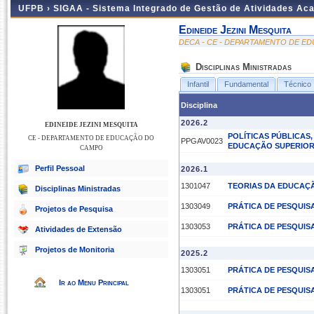
UFPB ›
SIGAA - Sistema Integrado de Gestão de Atividades Ac
Edineide Jezini Mesquita
DECA - CE - DEPARTAMENTO DE 
Disciplinas Ministradas
Infantil
Fundamental
Técnico
Disciplina
2026.2
EDINEIDE JEZINI MESQUITA
POLÍTICAS PÚBLICAS
CE - DEPARTAMENTO DE EDUCAÇÃO DO
PPGAV0023
EDUCAÇÃO SUPERIO
CAMPO
Perfil Pessoal
2026.1
1301047
TEORIAS DA EDUCAÇ
Disciplinas Ministradas
1303049
PRÁTICA DE PESQUISA
Projetos de Pesquisa
1303053
PRÁTICA DE PESQUISA
Atividades de Extensão
Projetos de Monitoria
2025.2
1303051
PRÁTICA DE PESQUISA
Ir ao Menu Principal
1303051
PRÁTICA DE PESQUISA