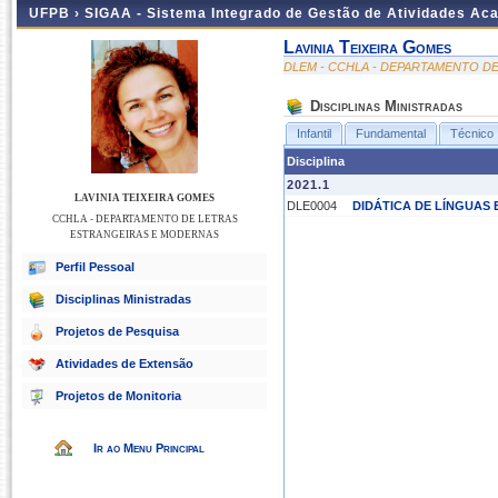
UFPB ›
SIGAA - Sistema Integrado de Gestão de Atividades Ac
Lavinia Teixeira Gomes
DLEM - CCHLA - DEPARTAMENTO D
Disciplinas Ministradas
Infantil
Fundamental
Técnico
Disciplina
2021.1
LAVINIA TEIXEIRA GOMES
DLE0004
DIDÁTICA DE LÍNGUA
CCHLA - DEPARTAMENTO DE LETRAS
ESTRANGEIRAS E MODERNAS
Perfil Pessoal
Disciplinas Ministradas
Projetos de Pesquisa
Atividades de Extensão
Projetos de Monitoria
Ir ao Menu Principal