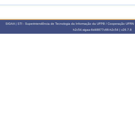
SIGAA | STI - Superintendência de Tecnologia da Informação da UFPB / Cooperação UFRN 
h2c54.sigaa-6d48877c66-h2c54 |
v26.7.8