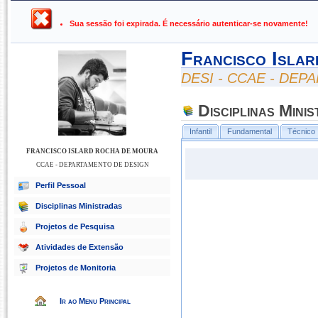
UFPB ›
SIGAA - Sistema Integrado de Gestão de Atividades Ac
Sua sessão foi expirada. É necessário autenticar-se novamente!
Francisco Isla
DESI - CCAE - DE
Disciplinas Mini
Infantil
Fundamental
Técnico
FRANCISCO ISLARD ROCHA DE MOURA
CCAE - DEPARTAMENTO DE DESIGN
Perfil Pessoal
Disciplinas Ministradas
Projetos de Pesquisa
Atividades de Extensão
Projetos de Monitoria
Ir ao Menu Principal