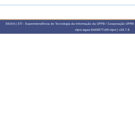
SIGAA | STI - Superintendência de Tecnologia da Informação da UFPB / Cooperação UFRN 
nlpxt.sigaa-6d48877c66-nlpxt |
v26.7.8