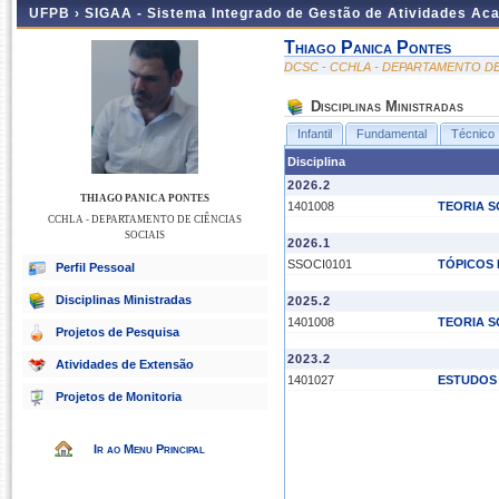
UFPB ›
SIGAA - Sistema Integrado de Gestão de Atividades Ac
Thiago Panica Pontes
DCSC - CCHLA - DEPARTAMENTO DE
Disciplinas Ministradas
Infantil
Fundamental
Técnico
Disciplina
2026.2
THIAGO PANICA PONTES
1401008
TEORIA S
CCHLA - DEPARTAMENTO DE CIÊNCIAS
SOCIAIS
2026.1
SSOCI0101
TÓPICOS 
Perfil Pessoal
Disciplinas Ministradas
2025.2
1401008
TEORIA S
Projetos de Pesquisa
2023.2
Atividades de Extensão
1401027
ESTUDOS 
Projetos de Monitoria
Ir ao Menu Principal