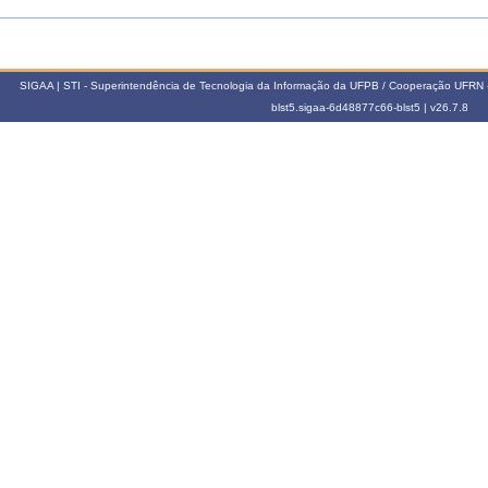
SIGAA | STI - Superintendência de Tecnologia da Informação da UFPB / Cooperação UFRN 
blst5.sigaa-6d48877c66-blst5 |
v26.7.8