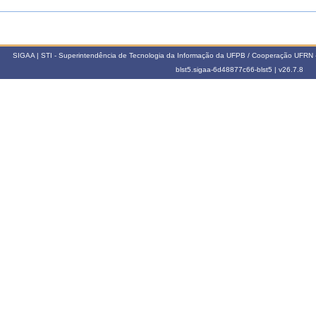
SIGAA | STI - Superintendência de Tecnologia da Informação da UFPB / Cooperação UFRN 
blst5.sigaa-6d48877c66-blst5 |
v26.7.8