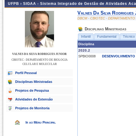
UFPB ›
SIGAA - Sistema Integrado de Gestão de Atividades Ac
Valnes Da Silva Rodrigues 
DBCM - CBIOTEC - DEPARTAMENTO
Disciplinas Ministradas
Infantil
Fundamental
Técnico
Disciplina
2020.2
VALNES DA SILVA RODRIGUES JUNIOR
SPBIO0008
DESENVOLVIMENTO 
CBIOTEC - DEPARTAMENTO DE BIOLOGIA
CELULAR E MOLECULAR
Perfil Pessoal
Disciplinas Ministradas
Projetos de Pesquisa
Atividades de Extensão
Projetos de Monitoria
Ir ao Menu Principal