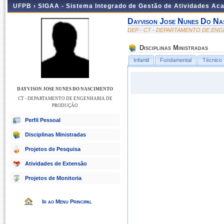
UFPB ›
SIGAA - Sistema Integrado de Gestão de Atividades Ac
Dayvison Jose Nunes Do Na
DEP - CT - DEPARTAMENTO DE EN
Disciplinas Ministradas
Infantil
Fundamental
Técnico
DAYVISON JOSE NUNES DO NASCIMENTO
CT - DEPARTAMENTO DE ENGENHARIA DE
PRODUÇÃO
Perfil Pessoal
Disciplinas Ministradas
Projetos de Pesquisa
Atividades de Extensão
Projetos de Monitoria
Ir ao Menu Principal