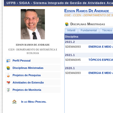
UFPB ›
SIGAA - Sistema Integrado de Gestão de Atividades Ac
Edson Ramos De Andrade
DSIE - CCEN - DEPARTAMENTO DE 
Disciplinas Ministradas
Infantil
Fundamental
Técnico
Disciplina
2021.2
EDSON RAMOS DE ANDRADE
SDEMA0093
ENERGIA E MEIO
CCEN - DEPARTAMENTO DE SISTEMÁTICA E
ECOLOGIA
2021.1
SDEMA0045
TÓPICOS ESPECIA
Perfil Pessoal
Disciplinas Ministradas
2020.1
SDEMA0093
ENERGIA E MEIO
Projetos de Pesquisa
Atividades de Extensão
Projetos de Monitoria
Ir ao Menu Principal