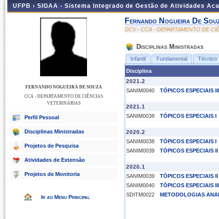
UFPB ›
SIGAA - Sistema Integrado de Gestão de Atividades Ac
Fernando Nogueira De Sou
DCV - CCA - DEPARTAMENTO DE CI
Disciplinas Ministradas
Infantil
Fundamental
Técnico
Disciplina
2021.2
FERNANDO NOGUEIRA DE SOUZA
SANIM0040
TÓPICOS ESPECIAIS II
CCA - DEPARTAMENTO DE CIÊNCIAS
VETERINÁRIAS
2021.1
SANIM0038
TÓPICOS ESPECIAIS I
Perfil Pessoal
Disciplinas Ministradas
2020.2
SANIM0038
TÓPICOS ESPECIAIS I
Projetos de Pesquisa
SANIM0039
TÓPICOS ESPECIAIS II
Atividades de Extensão
2020.1
Projetos de Monitoria
SANIM0039
TÓPICOS ESPECIAIS II
SANIM0040
TÓPICOS ESPECIAIS II
SDITM0022
METODOLOGIAS ANALÍ
Ir ao Menu Principal