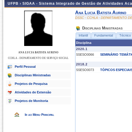
UFPB ›
SIGAA - Sistema Integrado de Gestão de Atividades Ac
Ana Lucia Batista Aurino
DSSC - CCHLA - DEPARTAMENTO DE
Disciplinas Ministradas
Infantil
Fundamental
Técnico
Disciplina
2020.1
ANA LUCIA BATISTA AURINO
SSESO0066
SEMINÁRIO TEMÁT
CCHLA - DEPARTAMENTO DE SERVIÇO SOCIAL
2018.2
Perfil Pessoal
SSESO0073
TÓPICOS ESPECIAIS
Disciplinas Ministradas
Projetos de Pesquisa
Atividades de Extensão
Projetos de Monitoria
Ir ao Menu Principal