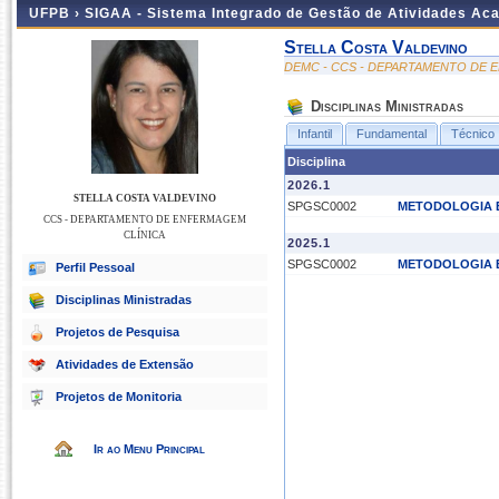
UFPB ›
SIGAA - Sistema Integrado de Gestão de Atividades Ac
Stella Costa Valdevino
DEMC - CCS - DEPARTAMENTO DE 
Disciplinas Ministradas
Infantil
Fundamental
Técnico
Disciplina
2026.1
STELLA COSTA VALDEVINO
SPGSC0002
METODOLOGIA E
CCS - DEPARTAMENTO DE ENFERMAGEM
CLÍNICA
2025.1
SPGSC0002
METODOLOGIA E
Perfil Pessoal
Disciplinas Ministradas
Projetos de Pesquisa
Atividades de Extensão
Projetos de Monitoria
Ir ao Menu Principal